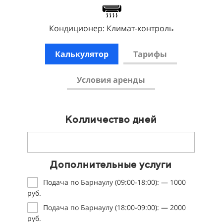
Кондиционер:
Климат-контроль
Калькулятор
Тарифы
Условия аренды
Условия аренды
Залог
10000 р
Колличество дней
Сутки
3700 р
Требования к водителю
Водительское удостоверение
2 - 7 дней
3500 руб.\сутки
Возраст от 22 лет
Дополнительные услуги
8 - 15 дней
3300 руб.\сутки
Общий стаж вождения не менее 3 лет
Подача по Барнаулу (09:00-18:00): — 1000
Необходимые документы
руб.
16 - 29 дней
3100 руб.\сутки
- Паспорт
Подача по Барнаулу (18:00-09:00): — 2000
- Водительское удостоверение
от 30 дней
3000 руб.\сутки
руб.